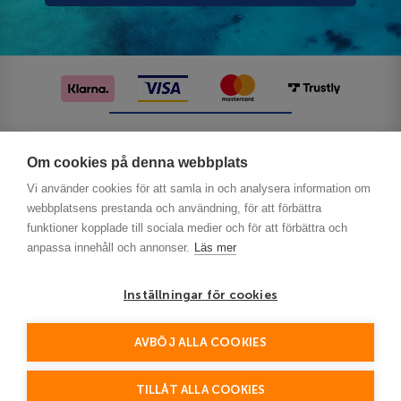
Följ oss på sociala medier
Om cookies på denna webbplats
Vi använder cookies för att samla in och analysera information om
webbplatsens prestanda och användning, för att förbättra
funktioner kopplade till sociala medier och för att förbättra och
anpassa innehåll och annonser.
Läs mer
Inställningar för cookies
Privacy
AVBÖJ ALLA COOKIES
This site is protected by reCAPTCHA and the Google
Policy
Terms of Service
and
apply.
TILLÅT ALLA COOKIES