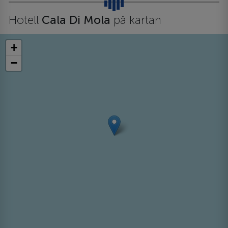
Hotell
Cala Di Mola
på kartan
+
−