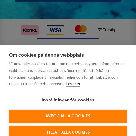
Följ oss på sociala medier
Om cookies på denna webbplats
Vi använder cookies för att samla in och analysera information om
webbplatsens prestanda och användning, för att förbättra
funktioner kopplade till sociala medier och för att förbättra och
anpassa innehåll och annonser.
Läs mer
Inställningar för cookies
Privacy
AVBÖJ ALLA COOKIES
This site is protected by reCAPTCHA and the Google
Policy
Terms of Service
and
apply.
TILLÅT ALLA COOKIES