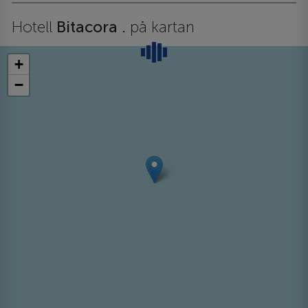
Hotell
Bitacora .
på kartan
+
−