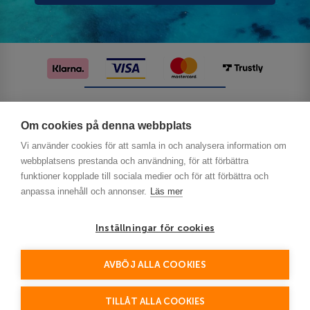
Följ oss på sociala medier
Om cookies på denna webbplats
Vi använder cookies för att samla in och analysera information om
webbplatsens prestanda och användning, för att förbättra
funktioner kopplade till sociala medier och för att förbättra och
anpassa innehåll och annonser.
Läs mer
Inställningar för cookies
Privacy
AVBÖJ ALLA COOKIES
This site is protected by reCAPTCHA and the Google
Policy
Terms of Service
and
apply.
TILLÅT ALLA COOKIES