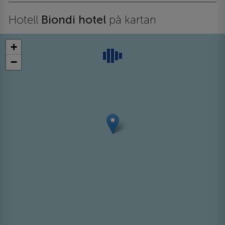
Hotell
Biondi hotel
på kartan
+
−