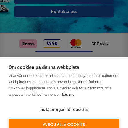
Kontakta oss
Följ oss på sociala medier
Om cookies på denna webbplats
Vi använder cookies för att samla in och analysera information om
webbplatsens prestanda och användning, för att förbättra
funktioner kopplade till sociala medier och för att förbättra och
anpassa innehåll och annonser.
Läs mer
Inställningar för cookies
Privacy
AVBÖJ ALLA COOKIES
This site is protected by reCAPTCHA and the Google