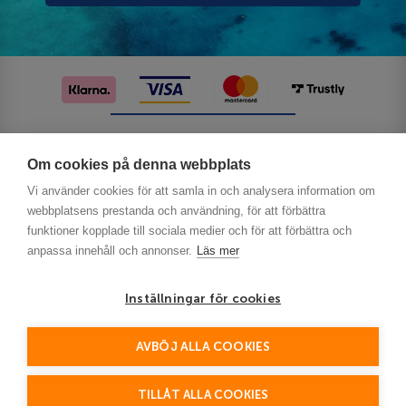
Följ oss på sociala medier
Om cookies på denna webbplats
Vi använder cookies för att samla in och analysera information om
webbplatsens prestanda och användning, för att förbättra
funktioner kopplade till sociala medier och för att förbättra och
anpassa innehåll och annonser.
Läs mer
Inställningar för cookies
Privacy
AVBÖJ ALLA COOKIES
This site is protected by reCAPTCHA and the Google
Policy
Terms of Service
and
apply.
TILLÅT ALLA COOKIES