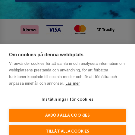
Följ oss på sociala medier
Om cookies på denna webbplats
Vi använder cookies för att samla in och analysera information om
webbplatsens prestanda och användning, för att förbättra
funktioner kopplade till sociala medier och för att förbättra och
anpassa innehåll och annonser.
Läs mer
Inställningar för cookies
Privacy
AVBÖJ ALLA COOKIES
This site is protected by reCAPTCHA and the Google
Policy
Terms of Service
and
apply.
TILLÅT ALLA COOKIES