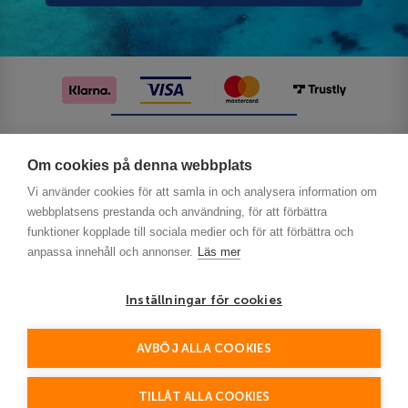
Följ oss på sociala medier
Om cookies på denna webbplats
Vi använder cookies för att samla in och analysera information om
webbplatsens prestanda och användning, för att förbättra
funktioner kopplade till sociala medier och för att förbättra och
anpassa innehåll och annonser.
Läs mer
Inställningar för cookies
Privacy
AVBÖJ ALLA COOKIES
This site is protected by reCAPTCHA and the Google
Policy
Terms of Service
and
apply.
TILLÅT ALLA COOKIES