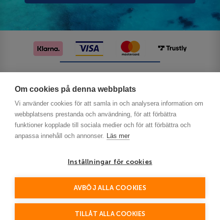
Följ oss på sociala medier
Om cookies på denna webbplats
Vi använder cookies för att samla in och analysera information om
webbplatsens prestanda och användning, för att förbättra
funktioner kopplade till sociala medier och för att förbättra och
anpassa innehåll och annonser.
Läs mer
Inställningar för cookies
Privacy
AVBÖJ ALLA COOKIES
This site is protected by reCAPTCHA and the Google
Policy
Terms of Service
and
apply.
TILLÅT ALLA COOKIES