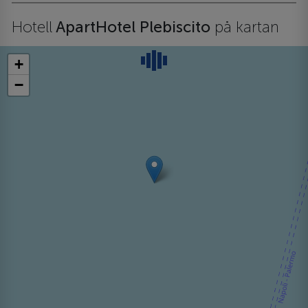
Hotell
ApartHotel Plebiscito
på kartan
+
−