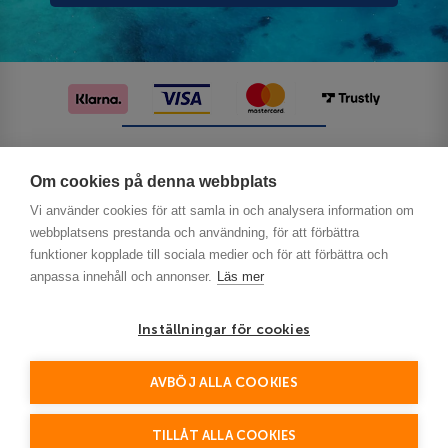
Följ oss på sociala medier
Om cookies på denna webbplats
Vi använder cookies för att samla in och analysera information om
webbplatsens prestanda och användning, för att förbättra
funktioner kopplade till sociala medier och för att förbättra och
anpassa innehåll och annonser.
Läs mer
Inställningar för cookies
Privacy
AVBÖJ ALLA COOKIES
This site is protected by reCAPTCHA and the Google
Policy
Terms of Service
and
apply.
TILLÅT ALLA COOKIES