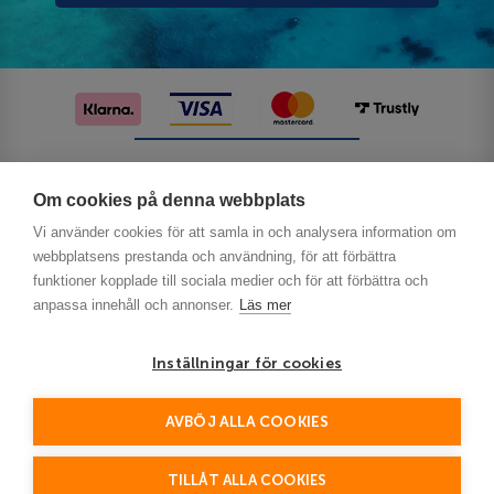
Följ oss på sociala medier
Om cookies på denna webbplats
Vi använder cookies för att samla in och analysera information om
webbplatsens prestanda och användning, för att förbättra
funktioner kopplade till sociala medier och för att förbättra och
anpassa innehåll och annonser.
Läs mer
Inställningar för cookies
Privacy
AVBÖJ ALLA COOKIES
This site is protected by reCAPTCHA and the Google
Policy
Terms of Service
and
apply.
TILLÅT ALLA COOKIES