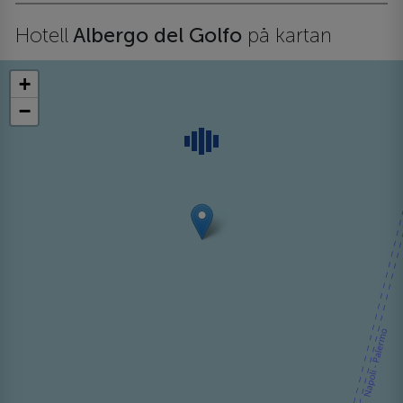
Hotell
Albergo del Golfo
på kartan
+
−