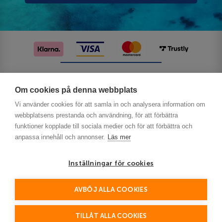
Följ oss på sociala medier
Om cookies på denna webbplats
Vi använder cookies för att samla in och analysera information om
webbplatsens prestanda och användning, för att förbättra
funktioner kopplade till sociala medier och för att förbättra och
anpassa innehåll och annonser.
Läs mer
Inställningar för cookies
Privacy
AVBÖJ ALLA COOKIES
This site is protected by reCAPTCHA and the Google
Policy
Terms of Service
and
apply.
TILLÅT ALLA COOKIES