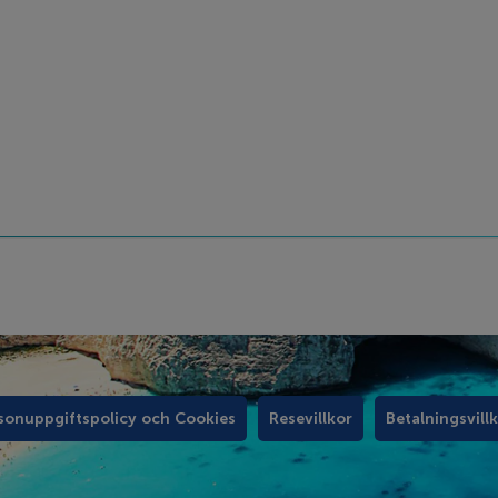
sonuppgiftspolicy och Cookies
Resevillkor
Betalningsvill