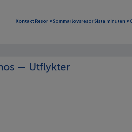
Toggle submenu
To
Kontakt
Resor
Sommarlovsresor
Sista minuten
os — Utflykter