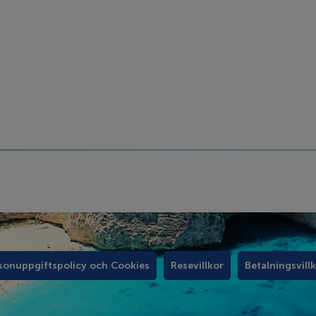
sonuppgiftspolicy och Cookies
Resevillkor
Betalningsvill