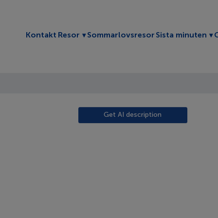
Toggle submenu
To
Kontakt
Resor
Sommarlovsresor
Sista minuten
Get AI description