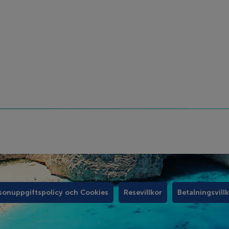
sonuppgiftspolicy och Cookies
Resevillkor
Betalningsvill