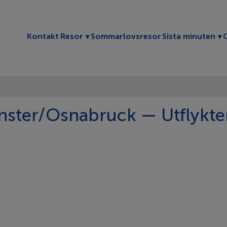
Toggle submenu
To
Kontakt
Resor
Sommarlovsresor
Sista minuten
ster/Osnabruck — Utflykte