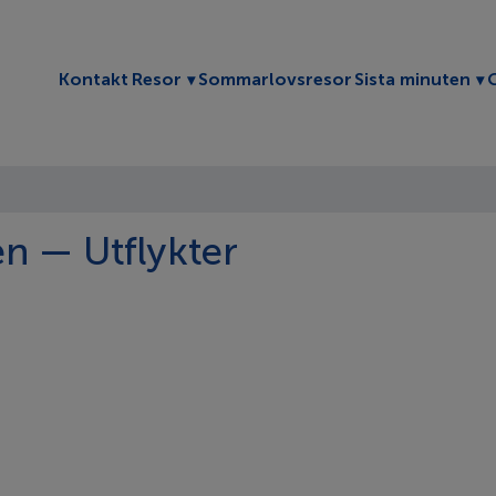
Toggle submenu
To
Kontakt
Resor
Sommarlovsresor
Sista minuten
n — Utflykter