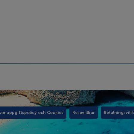
sonuppgiftspolicy och Cookies
Resevillkor
Betalningsvill