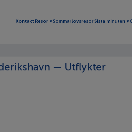
Toggle submenu
To
Kontakt
Resor
Sommarlovsresor
Sista minuten
derikshavn — Utflykter