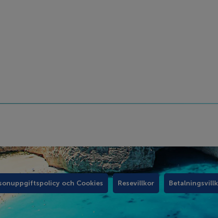
sonuppgiftspolicy och Cookies
Resevillkor
Betalningsvill