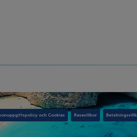
sonuppgiftspolicy och Cookies
Resevillkor
Betalningsvill