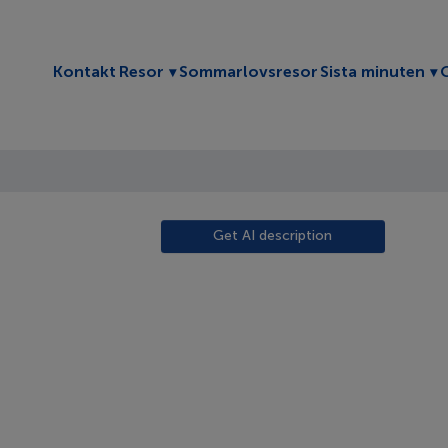
Toggle submenu
To
Kontakt
Resor
Sommarlovsresor
Sista minuten
Get AI description