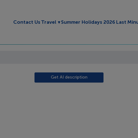
Toggle submenu
Contact Us
Travel
Summer Holidays 2026
Last Min
Get AI description