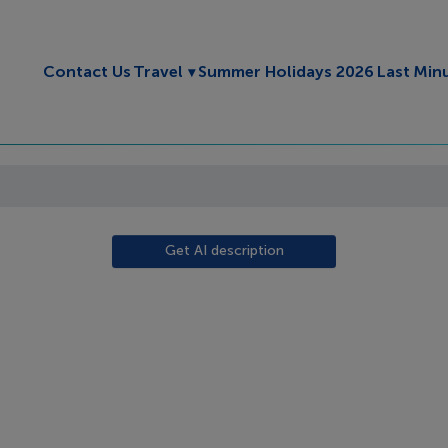
Toggle submenu
Contact Us
Travel
Summer Holidays 2026
Last Min
Get AI description