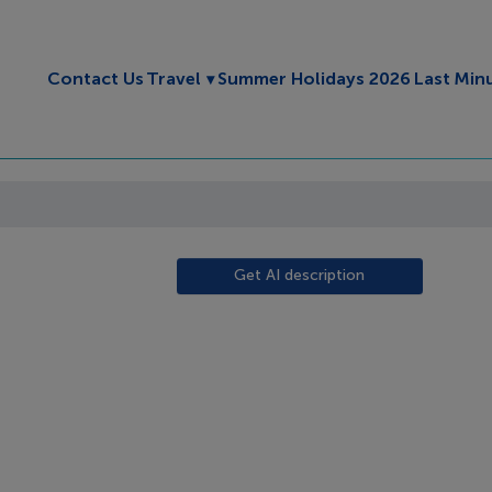
Toggle submenu
Contact Us
Travel
Summer Holidays 2026
Last Min
Get AI description