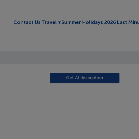
Toggle submenu
Contact Us
Travel
Summer Holidays 2026
Last Min
Get AI description