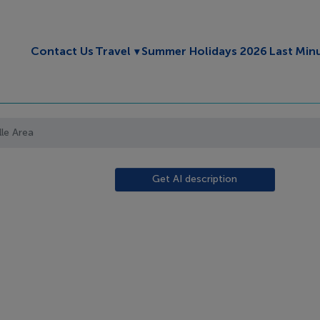
Toggle submenu
Contact Us
Travel
Summer Holidays 2026
Last Min
lle Area
Get AI description