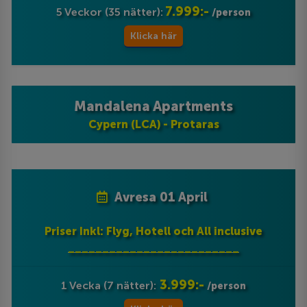
7.999:-
5 Veckor (35 nätter):
/person
Klicka här
Mandalena Apartments
Cypern (LCA) - Protaras
Avresa 01 April
Priser Inkl: Flyg, Hotell och All inclusive
_________________________
3.999:-
1 Vecka (7 nätter):
/person