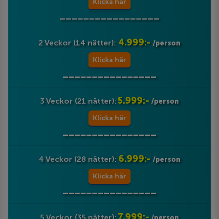
Klicka här
_________________
4.999:-
2 Veckor (14 nätter):
/person
Klicka här
________________
5.999:-
3 Veckor (21 nätter):
/person
Klicka här
________________
6.999:-
4 Veckor (28 nätter):
/person
Klicka här
________________
7.999:-
5 Veckor (35 nätter):
/person