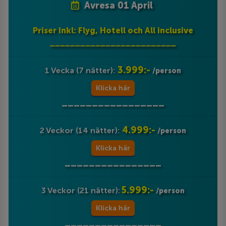
Avresa 01 April
Priser Inkl: Flyg, Hotell och All inclusive
_________________________
3.999:-
1 Vecka (7 nätter):
/person
Klicka här
_________________
4.999:-
2 Veckor (14 nätter):
/person
Klicka här
________________
5.999:-
3 Veckor (21 nätter):
/person
Klicka här
________________