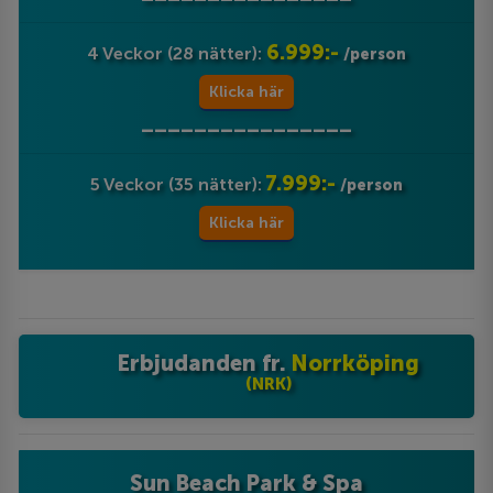
6.999:-
4 Veckor (28 nätter):
/person
Klicka här
________________
7.999:-
5 Veckor (35 nätter):
/person
Klicka här
Erbjudanden fr.
Norrköping
(NRK)
Sun Beach Park & Spa