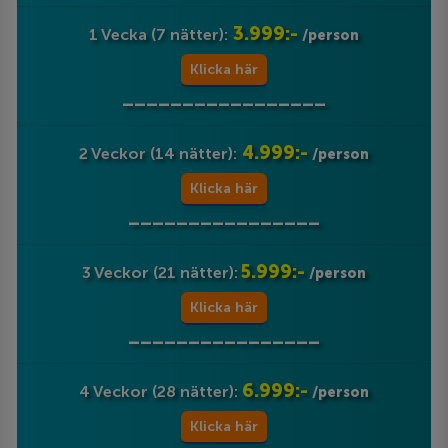
3.999:-
1 Vecka (7 nätter):
/person
Klicka här
_________________
4.999:-
2 Veckor (14 nätter):
/person
Klicka här
________________
5.999:-
3 Veckor (21 nätter):
/person
Klicka här
________________
6.999:-
4 Veckor (28 nätter):
/person
Klicka här