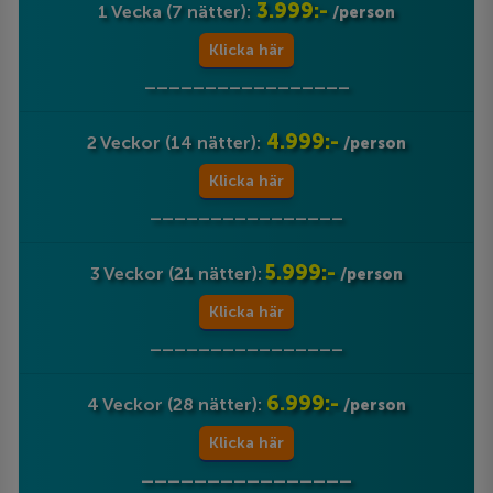
3.999:-
1 Vecka (7 nätter):
/person
Klicka här
_________________
4.999:-
2 Veckor (14 nätter):
/person
Klicka här
________________
5.999:-
3 Veckor (21 nätter):
/person
Klicka här
________________
6.999:-
4 Veckor (28 nätter):
/person
Klicka här
________________