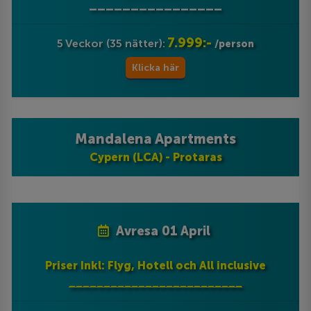
________________
7.999:-
5 Veckor (35 nätter):
/person
Klicka här
Mandalena Apartments
Cypern (LCA) - Protaras
Avresa 01 April
Priser Inkl: Flyg, Hotell och All inclusive
_________________________