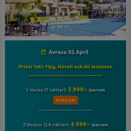
Avresa 01 April
Priser Inkl: Flyg, Hotell och All inclusive
_________________________
3.999:-
1 Vecka (7 nätter):
/person
Klicka här
_________________
4.999:-
2 Veckor (14 nätter):
/person