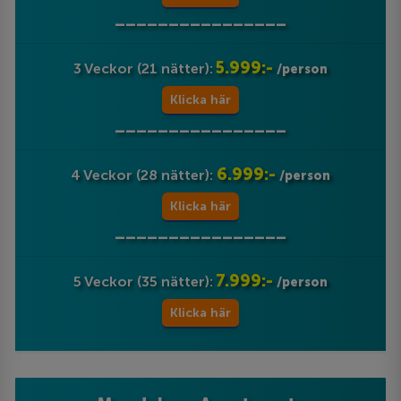
________________
5.999:-
3 Veckor (21 nätter):
/person
Klicka här
________________
6.999:-
4 Veckor (28 nätter):
/person
Klicka här
________________
7.999:-
5 Veckor (35 nätter):
/person
Klicka här