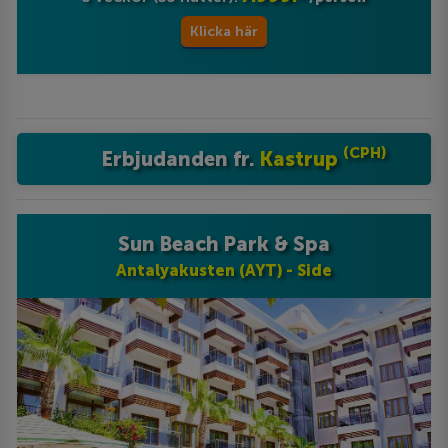
Klicka här
(CPH)
Erbjudanden fr.
Kastrup
Sun Beach Park & Spa
Antalyakusten (AYT) - Side