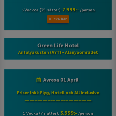
7.999:-
Veckor (35 nätter):
5
/person
Klicka här
Green Life Hotel
Antalyakusten (AYT) - Alanyaområdet
Avresa 01 April
Priser Inkl: Flyg, Hotell och All inclusive
__________________________
3.999:-
1 Vecka (7 nätter):
/person