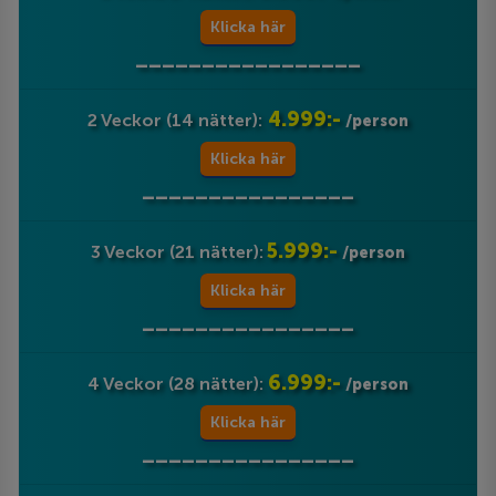
Klicka här
_________________
4.999:-
2 Veckor (14 nätter):
/person
Klicka här
________________
5.999:-
3 Veckor (21 nätter):
/person
Klicka här
________________
6.999:-
4 Veckor (28 nätter):
/person
Klicka här
________________