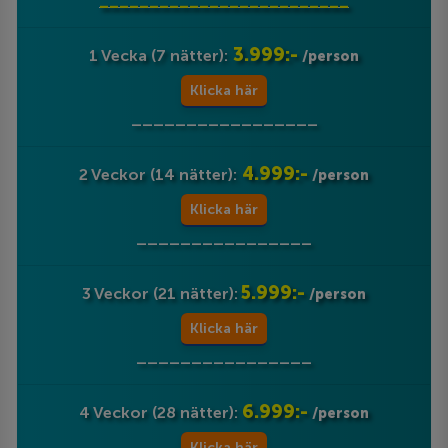
_________________________
3.999:-
1 Vecka (7 nätter):
/person
Klicka här
_________________
4.999:-
2 Veckor (14 nätter):
/person
Klicka här
________________
5.999:-
3 Veckor (21 nätter):
/person
Klicka här
________________
6.999:-
4 Veckor (28 nätter):
/person
Klicka här