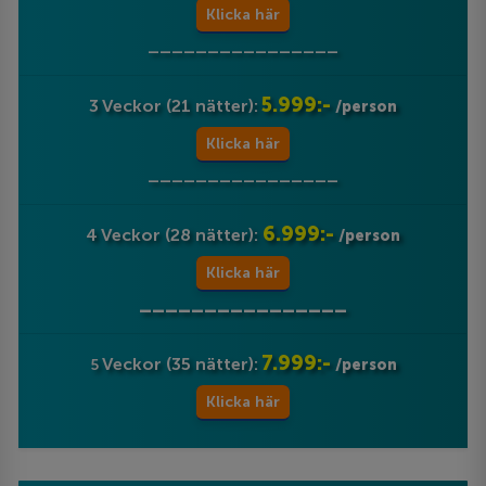
Klicka här
________________
5.999:-
3 Veckor (21 nätter):
/person
Klicka här
________________
6.999:-
4 Veckor (28 nätter):
/person
Klicka här
________________
7.999:-
Veckor (35 nätter):
5
/person
Klicka här