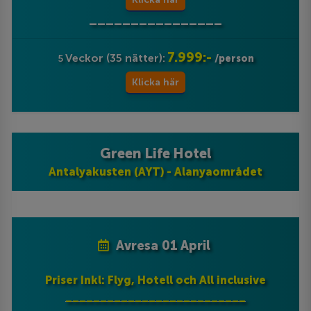
________________
7.999:-
Veckor (35 nätter):
5
/person
Klicka här
Green Life Hotel
Antalyakusten (AYT) - Alanyaområdet
Avresa 01 April
Priser Inkl: Flyg, Hotell och All inclusive
__________________________