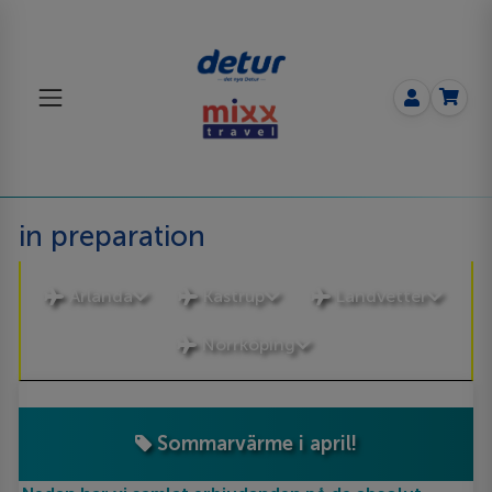
in preparation
Arlanda
Kastrup
Landvetter
Norrköping
Sommarvärme i april!