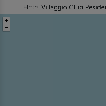
Hotel
Villaggio Club Resid
+
−