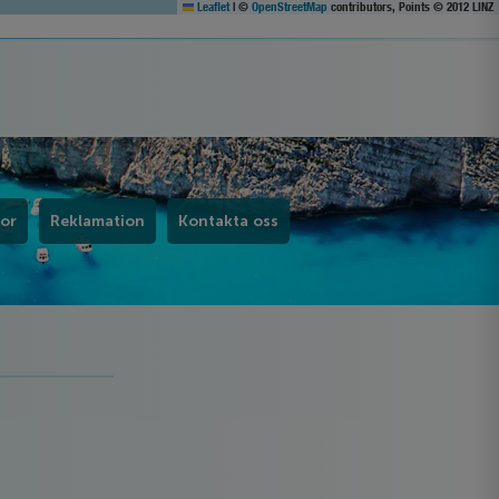
Leaflet
|
©
OpenStreetMap
contributors, Points © 2012 LINZ
kor
Reklamation
Kontakta oss