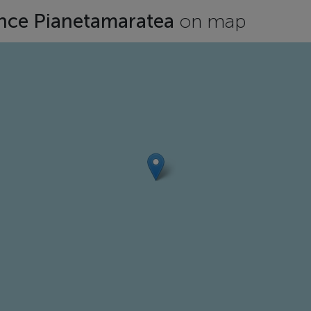
ence Pianetamaratea
on map