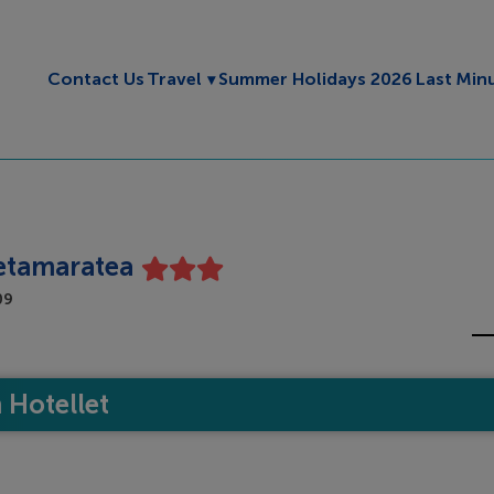
Toggle submenu
Contact Us
Travel
Summer Holidays 2026
Last Min
netamaratea
09
Hotellet