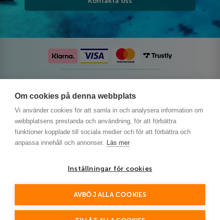
Kontakta oss
Följ oss på sociala medier
Om cookies på denna webbplats
Vi använder cookies för att samla in och analysera information om
webbplatsens prestanda och användning, för att förbättra
funktioner kopplade till sociala medier och för att förbättra och
anpassa innehåll och annonser.
Läs mer
Inställningar för cookies
AVBÖJ ALLA COOKIES
This site is protected by reCAPTCHA and the Google
Privacy Policy
and
Terms of Service
apply.