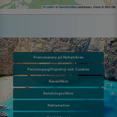
Leaflet
|
©
OpenStreetMap
contributors, Points © 2012 LINZ
Prenumerera på Nyhetsbrev
Personuppgiftspolicy och Cookies
Resevillkor
Betalningsvillkor
Reklamation