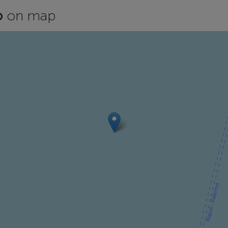
ò
on map