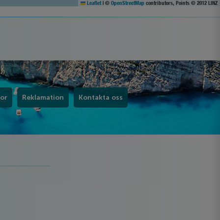
Leaflet
|
©
OpenStreetMap
contributors, Points © 2012 LINZ
kor
Reklamation
Kontakta oss