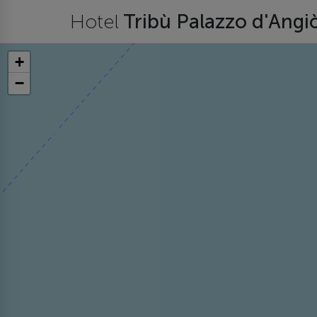
Hotel
Tribù Palazzo d'Angi
+
−