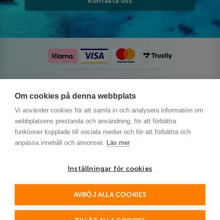
Kontakta oss
Följ oss på sociala medier
Om cookies på denna webbplats
Vi använder cookies för att samla in och analysera information om
webbplatsens prestanda och användning, för att förbättra
funktioner kopplade till sociala medier och för att förbättra och
anpassa innehåll och annonser.
Läs mer
Inställningar för cookies
AVBÖJ ALLA COOKIES
This site is protected by reCAPTCHA and the Google
Privacy Policy
and
Terms of Service
apply.