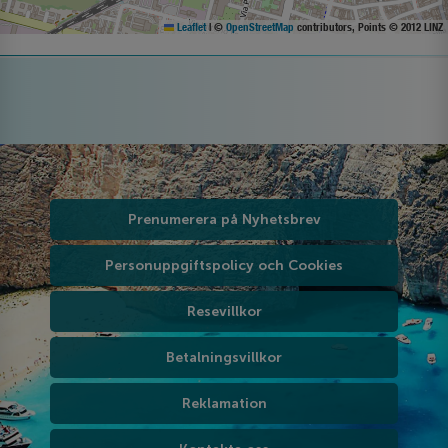
Leaflet
|
©
OpenStreetMap
contributors, Points © 2012 LINZ
Prenumerera på Nyhetsbrev
Personuppgiftspolicy och Cookies
Resevillkor
Betalningsvillkor
Reklamation