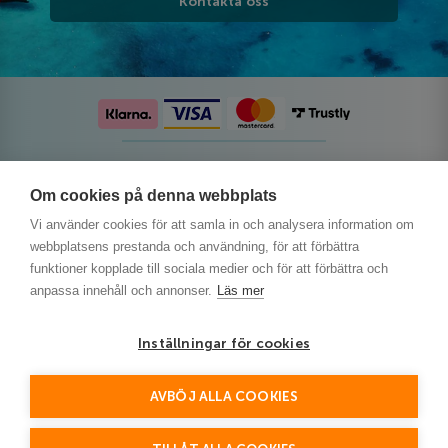
Kontakta oss
Följ oss på sociala medier
Om cookies på denna webbplats
Vi använder cookies för att samla in och analysera information om
webbplatsens prestanda och användning, för att förbättra
funktioner kopplade till sociala medier och för att förbättra och
anpassa innehåll och annonser.
Läs mer
Inställningar för cookies
AVBÖJ ALLA COOKIES
This site is protected by reCAPTCHA and the Google
Privacy Policy
and
Terms of Service
apply.