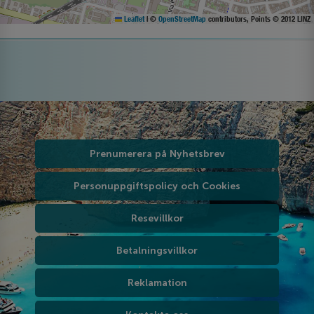
Leaflet
|
©
OpenStreetMap
contributors, Points © 2012 LINZ
Prenumerera på Nyhetsbrev
Personuppgiftspolicy och Cookies
Resevillkor
Betalningsvillkor
Reklamation