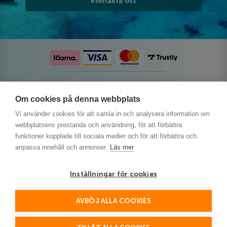
Kontakta oss
Följ oss på sociala medier
Om cookies på denna webbplats
Vi använder cookies för att samla in och analysera information om
webbplatsens prestanda och användning, för att förbättra
funktioner kopplade till sociala medier och för att förbättra och
anpassa innehåll och annonser.
Läs mer
Inställningar för cookies
AVBÖJ ALLA COOKIES
This site is protected by reCAPTCHA and the Google
Privacy Policy
and
Terms of Service
apply.