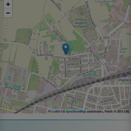
+
−
Leaflet
|
©
OpenStreetMap
contributors, Points © 2012 LINZ