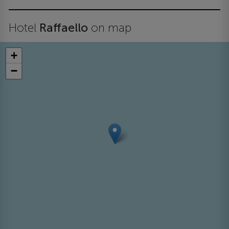
Hotel
Raffaello
on map
+
−