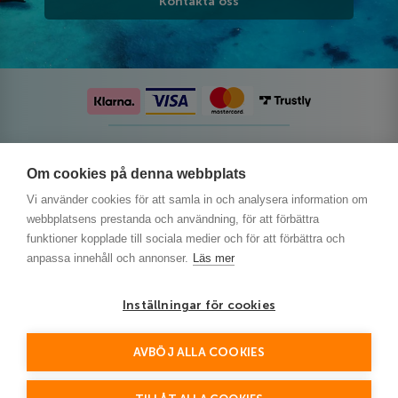
Kontakta oss
Följ oss på sociala medier
Om cookies på denna webbplats
Vi använder cookies för att samla in och analysera information om
webbplatsens prestanda och användning, för att förbättra
funktioner kopplade till sociala medier och för att förbättra och
anpassa innehåll och annonser.
Läs mer
Inställningar för cookies
AVBÖJ ALLA COOKIES
This site is protected by reCAPTCHA and the Google
Privacy Policy
and
Terms of Service
apply.