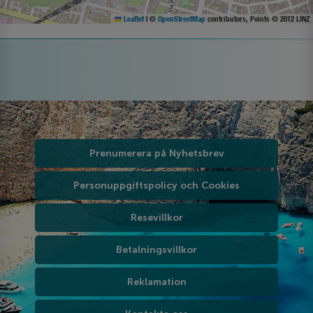
Leaflet
|
©
OpenStreetMap
contributors, Points © 2012 LINZ
Prenumerera på Nyhetsbrev
Personuppgiftspolicy och Cookies
Resevillkor
Betalningsvillkor
Reklamation