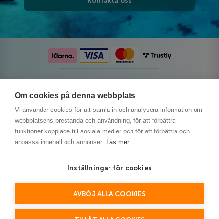
Kontakta oss
Följ oss på sociala medier
Om cookies på denna webbplats
Vi använder cookies för att samla in och analysera information om
webbplatsens prestanda och användning, för att förbättra
funktioner kopplade till sociala medier och för att förbättra och
anpassa innehåll och annonser.
Läs mer
Inställningar för cookies
AVBÖJ ALLA COOKIES
This site is protected by reCAPTCHA and the Google
Privacy Policy
and
Terms of Service
apply.