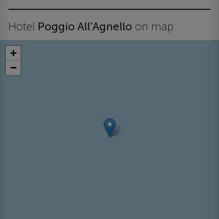
Hotel
Poggio All'Agnello
on map
+
−