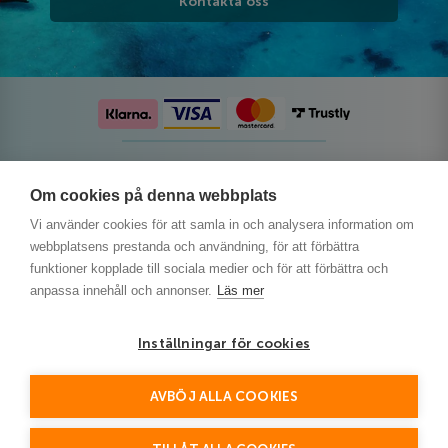
Kontakta oss
Följ oss på sociala medier
Om cookies på denna webbplats
Vi använder cookies för att samla in och analysera information om
webbplatsens prestanda och användning, för att förbättra
funktioner kopplade till sociala medier och för att förbättra och
anpassa innehåll och annonser.
Läs mer
Inställningar för cookies
AVBÖJ ALLA COOKIES
This site is protected by reCAPTCHA and the Google
Privacy Policy
and
Terms of Service
apply.