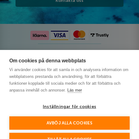
Kontakta oss
Följ oss på sociala medier
Om cookies på denna webbplats
Vi använder cookies för att samla in och analysera information om
webbplatsens prestanda och användning, för att förbättra
funktioner kopplade till sociala medier och för att förbättra och
anpassa innehåll och annonser.
Läs mer
Inställningar för cookies
AVBÖJ ALLA COOKIES
This site is protected by reCAPTCHA and the Google
Privacy Policy
and
Terms of Service
apply.