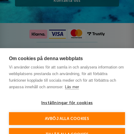
Kontakta oss
Följ oss på sociala medier
Om cookies på denna webbplats
Vi använder cookies för att samla in och analysera information om
webbplatsens prestanda och användning, för att förbättra
funktioner kopplade till sociala medier och för att förbättra och
anpassa innehåll och annonser.
Läs mer
Inställningar för cookies
AVBÖJ ALLA COOKIES
This site is protected by reCAPTCHA and the Google
Privacy Policy
and
Terms of Service
apply.