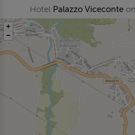
Hotel
Palazzo Viceconte
o
+
−