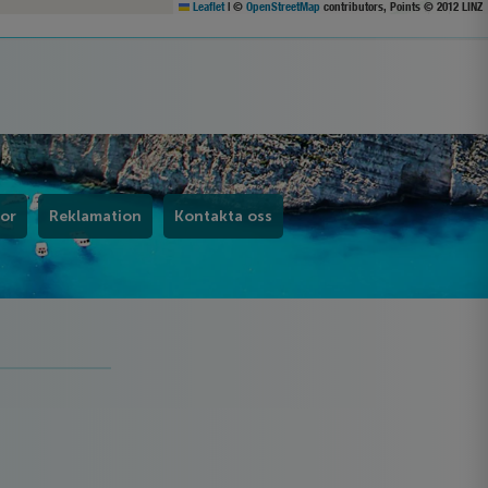
Leaflet
|
©
OpenStreetMap
contributors, Points © 2012 LINZ
kor
Reklamation
Kontakta oss