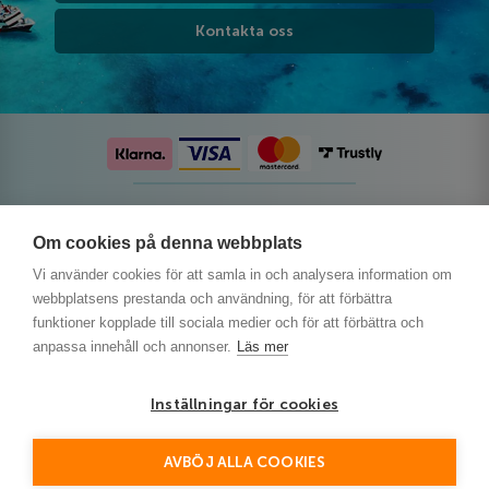
Kontakta oss
Följ oss på sociala medier
Om cookies på denna webbplats
Vi använder cookies för att samla in och analysera information om
webbplatsens prestanda och användning, för att förbättra
funktioner kopplade till sociala medier och för att förbättra och
anpassa innehåll och annonser.
Läs mer
Inställningar för cookies
AVBÖJ ALLA COOKIES
This site is protected by reCAPTCHA and the Google
Privacy Policy