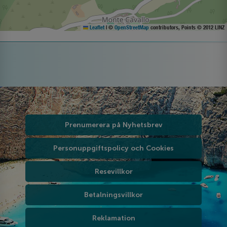
Leaflet
|
©
OpenStreetMap
contributors, Points © 2012 LINZ
Prenumerera på Nyhetsbrev
Personuppgiftspolicy och Cookies
Resevillkor
Betalningsvillkor
Reklamation