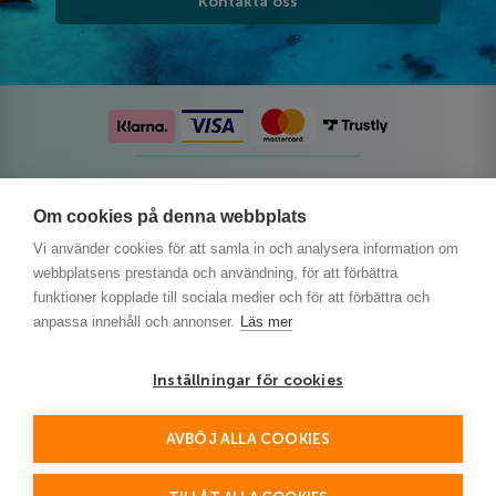
Kontakta oss
Följ oss på sociala medier
Om cookies på denna webbplats
Vi använder cookies för att samla in och analysera information om
webbplatsens prestanda och användning, för att förbättra
funktioner kopplade till sociala medier och för att förbättra och
anpassa innehåll och annonser.
Läs mer
Inställningar för cookies
AVBÖJ ALLA COOKIES
This site is protected by reCAPTCHA and the Google
Privacy Policy
and
Terms of Service
apply.