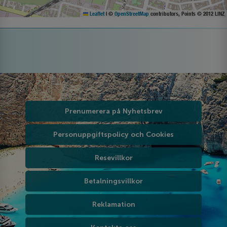
Leaflet
|
©
OpenStreetMap
contributors, Points © 2012 LINZ
Prenumerera på Nyhetsbrev
Personuppgiftspolicy och Cookies
Resevillkor
Betalningsvillkor
Reklamation