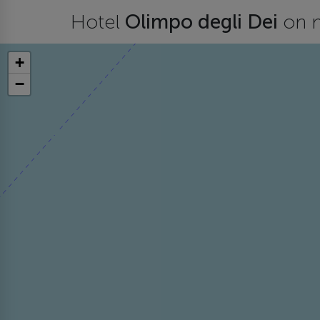
Hotel
Olimpo degli Dei
on 
+
−