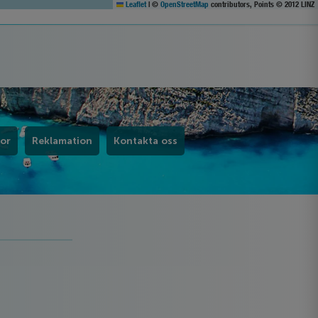
Leaflet
|
©
OpenStreetMap
contributors, Points © 2012 LINZ
kor
Reklamation
Kontakta oss