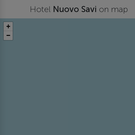
Hotel
Nuovo Savi
on map
+
−