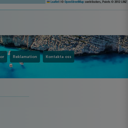
Leaflet
|
©
OpenStreetMap
contributors, Points © 2012 LINZ
kor
Reklamation
Kontakta oss