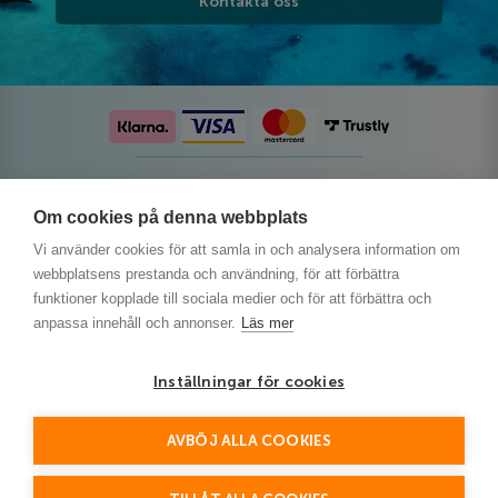
Kontakta oss
Följ oss på sociala medier
Om cookies på denna webbplats
Vi använder cookies för att samla in och analysera information om
webbplatsens prestanda och användning, för att förbättra
funktioner kopplade till sociala medier och för att förbättra och
anpassa innehåll och annonser.
Läs mer
Inställningar för cookies
AVBÖJ ALLA COOKIES
This site is protected by reCAPTCHA and the Google
Privacy Policy
and
Terms of Service
apply.