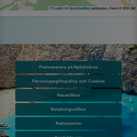
Leaflet
|
©
OpenStreetMap
contributors, Points © 2012 LINZ
Prenumerera på Nyhetsbrev
Personuppgiftspolicy och Cookies
Resevillkor
Betalningsvillkor
Reklamation