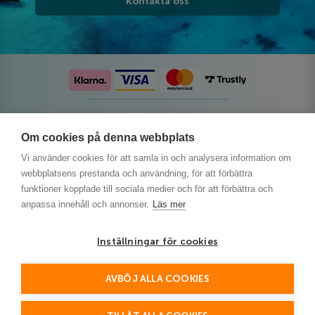
Kontakta oss
Följ oss på sociala medier
Om cookies på denna webbplats
Vi använder cookies för att samla in och analysera information om
webbplatsens prestanda och användning, för att förbättra
funktioner kopplade till sociala medier och för att förbättra och
anpassa innehåll och annonser.
Läs mer
Inställningar för cookies
AVBÖJ ALLA COOKIES
This site is protected by reCAPTCHA and the Google
Privacy Policy
and
Terms of Service
apply.