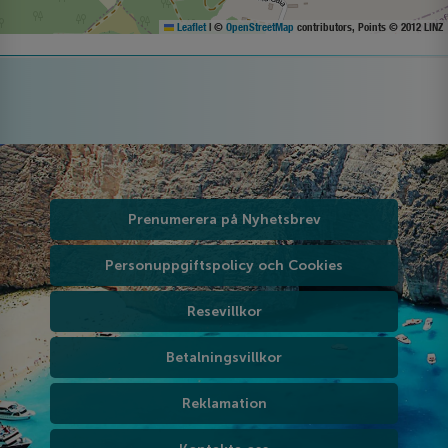
Leaflet
|
©
OpenStreetMap
contributors, Points © 2012 LINZ
Prenumerera på Nyhetsbrev
Personuppgiftspolicy och Cookies
Resevillkor
Betalningsvillkor
Reklamation