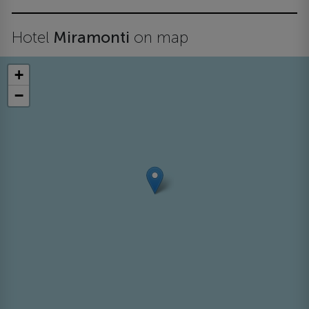
Hotel
Miramonti
on map
+
−