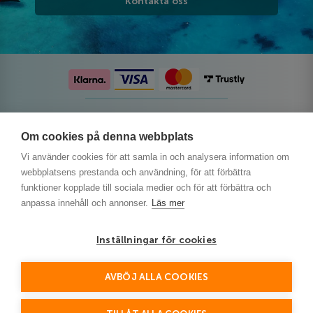
Kontakta oss
Följ oss på sociala medier
Om cookies på denna webbplats
Vi använder cookies för att samla in och analysera information om
webbplatsens prestanda och användning, för att förbättra
funktioner kopplade till sociala medier och för att förbättra och
anpassa innehåll och annonser.
Läs mer
Inställningar för cookies
AVBÖJ ALLA COOKIES
This site is protected by reCAPTCHA and the Google
Privacy Policy
and
Terms of Service
apply.