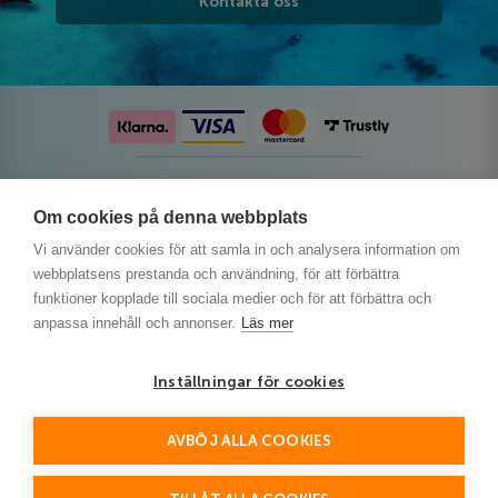
Kontakta oss
Följ oss på sociala medier
Om cookies på denna webbplats
Vi använder cookies för att samla in och analysera information om
webbplatsens prestanda och användning, för att förbättra
funktioner kopplade till sociala medier och för att förbättra och
anpassa innehåll och annonser.
Läs mer
Inställningar för cookies
AVBÖJ ALLA COOKIES
This site is protected by reCAPTCHA and the Google
Privacy Policy
and
Terms of Service
apply.