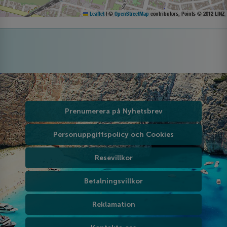
Leaflet
|
©
OpenStreetMap
contributors, Points © 2012 LINZ
Prenumerera på Nyhetsbrev
Personuppgiftspolicy och Cookies
Resevillkor
Betalningsvillkor
Reklamation