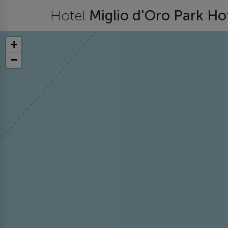
Hotel
Miglio d'Oro Park Ho
+
−