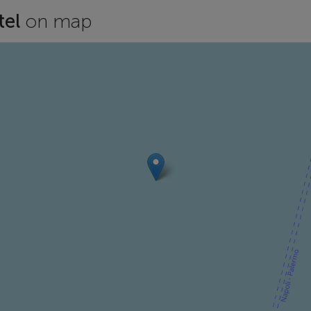
tel
on map