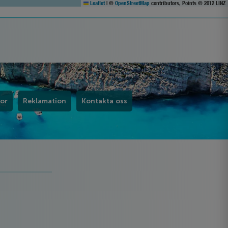
Leaflet
|
©
OpenStreetMap
contributors, Points © 2012 LINZ
kor
Reklamation
Kontakta oss