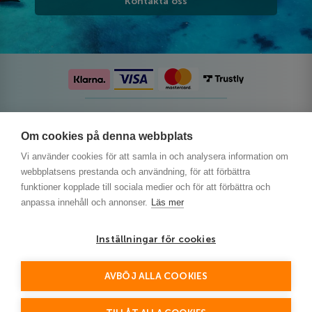
Kontakta oss
Följ oss på sociala medier
Om cookies på denna webbplats
Vi använder cookies för att samla in och analysera information om
webbplatsens prestanda och användning, för att förbättra
funktioner kopplade till sociala medier och för att förbättra och
anpassa innehåll och annonser.
Läs mer
Inställningar för cookies
AVBÖJ ALLA COOKIES
This site is protected by reCAPTCHA and the Google
Privacy Policy
and
Terms of Service
apply.