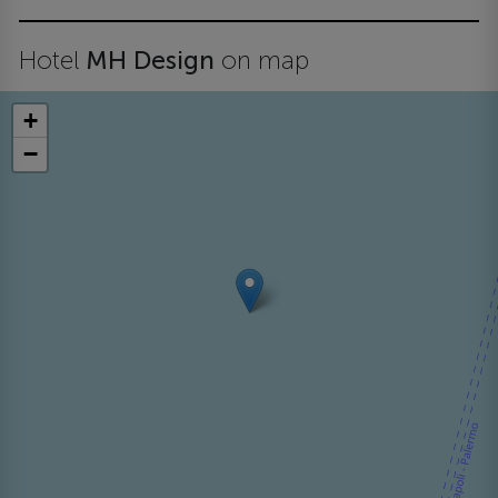
Hotel
MH Design
on map
+
−