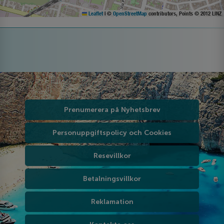
Leaflet
|
©
OpenStreetMap
contributors, Points © 2012 LINZ
Prenumerera på Nyhetsbrev
Personuppgiftspolicy och Cookies
Resevillkor
Betalningsvillkor
Reklamation