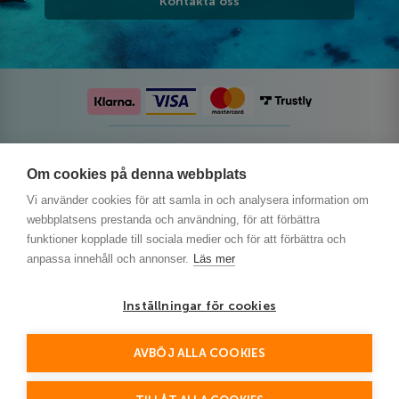
Kontakta oss
Följ oss på sociala medier
Om cookies på denna webbplats
Vi använder cookies för att samla in och analysera information om
webbplatsens prestanda och användning, för att förbättra
funktioner kopplade till sociala medier och för att förbättra och
anpassa innehåll och annonser.
Läs mer
Inställningar för cookies
AVBÖJ ALLA COOKIES
This site is protected by reCAPTCHA and the Google
Privacy Policy
and
Terms of Service
apply.