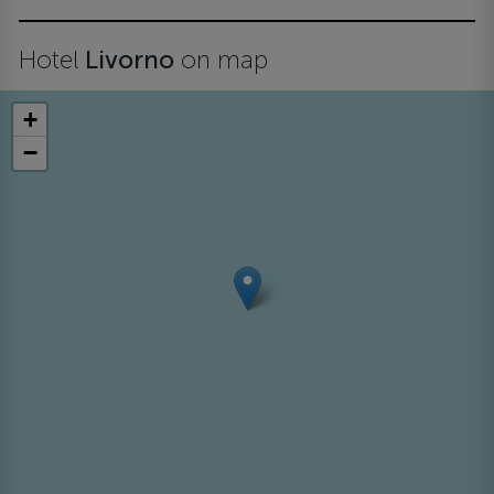
Hotel
Livorno
on map
+
−