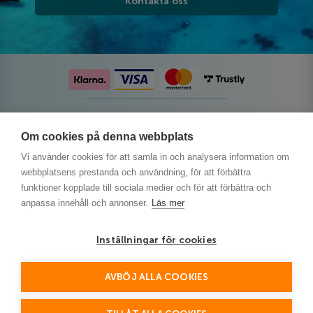
Kontakta oss
Följ oss på sociala medier
Om cookies på denna webbplats
Vi använder cookies för att samla in och analysera information om
webbplatsens prestanda och användning, för att förbättra
funktioner kopplade till sociala medier och för att förbättra och
anpassa innehåll och annonser.
Läs mer
Inställningar för cookies
AVBÖJ ALLA COOKIES
This site is protected by reCAPTCHA and the Google
Privacy Policy
and
Terms of Service
apply.