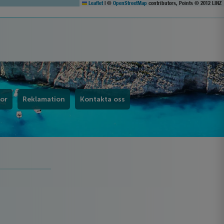
Leaflet
|
©
OpenStreetMap
contributors, Points © 2012 LINZ
kor
Reklamation
Kontakta oss