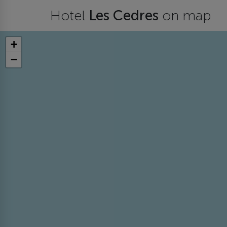
Hotel
Les Cedres
on map
+
−