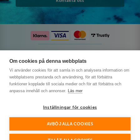
Kontakta oss
Följ oss på sociala medier
Om cookies på denna webbplats
Vi använder cookies för att samla in och analysera information om
webbplatsens prestanda och användning, för att förbättra
funktioner kopplade till sociala medier och för att förbättra och
anpassa innehåll och annonser.
Läs mer
Inställningar för cookies
AVBÖJ ALLA COOKIES
This site is protected by reCAPTCHA and the Google
Privacy Policy
and
Terms of Service
apply.